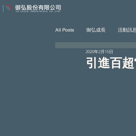
All Posts
御弘成長
活動訊
2020年2月15日
引進百超