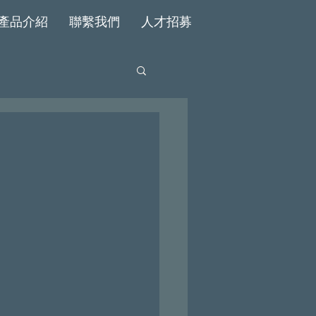
產品介紹
聯繫我們
人才招募